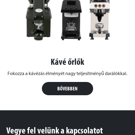
Kávé őrlők
Fokozza a kávézás élményét nagy teljesítményű darálókkal.
BŐVEBBEN
Vegye fel velünk a kapcsolatot