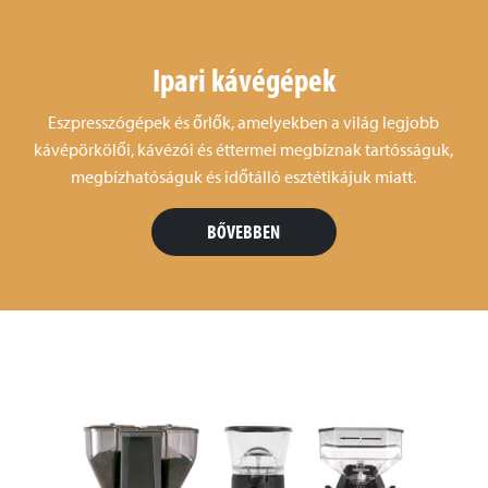
Ipari kávégépek
Eszpresszógépek és őrlők, amelyekben a világ legjobb
kávépörkölői, kávézói és éttermei megbíznak tartósságuk,
megbízhatóságuk és időtálló esztétikájuk miatt.
BŐVEBBEN