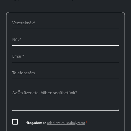
*
Vezetéknév
*
Név
*
Email
Telefonszám
Az
Ön
üzenete.
Miben
segíthetünk?
Adatkezelési
*
Elfogadom az
adatkezelési szabályzatot
*
szabályzat